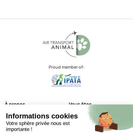
Proud member of:
À propos
Vous êtes
Nos services
Nos destinations
Informations cookies
Votre sphère privée nous est
FAQ
Contact
importante !