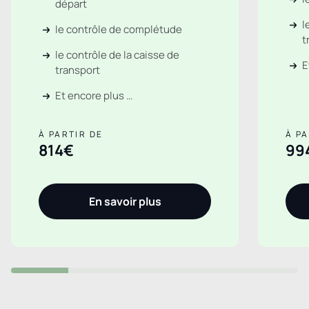
départ
l
le contrôle de complétude
t
le contrôle de la caisse de
E
transport
Et encore plus …
À PARTIR DE
À PA
814€
99
En savoir plus