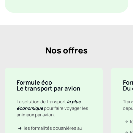
Nos offres
Formule éco
For
Le transport par avion
Du 
La solution de transport
la plus
Tran
économique
pour faire voyager les
depui
animaux par avion.
l
les formalités douanières au
l