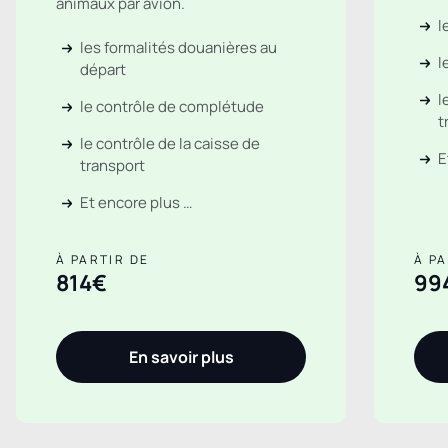
animaux par avion.
l
les formalités douanières au
l
départ
l
le contrôle de complétude
t
le contrôle de la caisse de
E
transport
Et encore plus …
À PARTIR DE
À PA
814€
99
En savoir plus