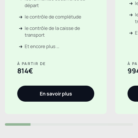
l
départ
l
le contrôle de complétude
t
le contrôle de la caisse de
E
transport
Et encore plus …
À PARTIR DE
À PA
814€
99
En savoir plus