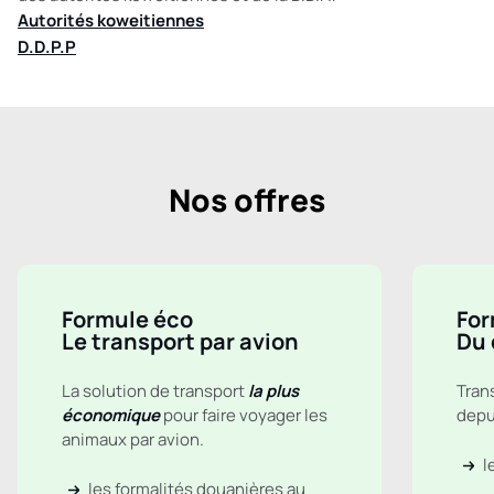
Autorités koweitiennes
D.D.P.P
Nos offres
Formule éco
For
Le transport par avion
Du 
La solution de transport
la plus
Tran
économique
pour faire voyager les
depui
animaux par avion.
l
les formalités douanières au