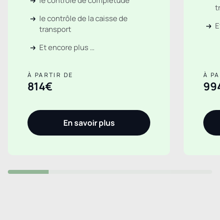
le contrôle de complétude
t
le contrôle de la caisse de
E
transport
Et encore plus …
À PARTIR DE
À PA
814€
99
En savoir plus