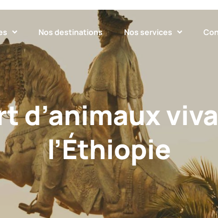
es
Nos destinations
Nos services
Con
t d’animaux viv
l’Éthiopie