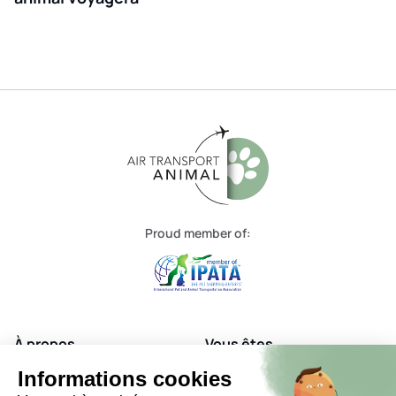
Proud member of:
À propos
Vous êtes
Nos services
Nos destinations
Informations cookies