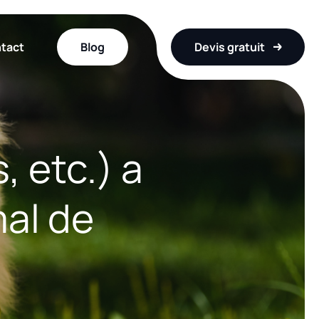
tact
Blog
Devis gratuit
, etc.) a
al de