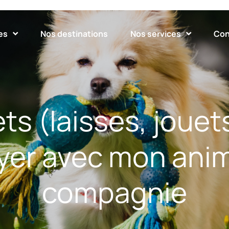
es
Nos destinations
Nos services
Con
ts (laisses, jouets
yer avec mon anim
compagnie