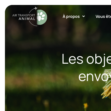
À propos
Vous êt
Les obje
envo