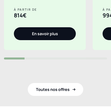
À PARTIR DE
À PA
814€
99
En savoir plus
Toutes nos offres