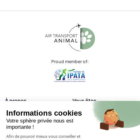
Proud member of:
À propos
Vous êtes
Nos services
Nos destinations
Informations cookies
Votre sphère privée nous est
FAQ
Contact
importante !
Afin de pouvoir mieux vous conseiller et