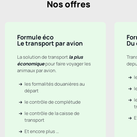
Nos offres
Formule éco
For
Le transport par avion
Du 
La solution de transport
la plus
Tran
économique
pour faire voyager les
depui
animaux par avion.
l
les formalités douanières au
l
départ
l
le contrôle de complétude
t
le contrôle de la caisse de
E
transport
Et encore plus …