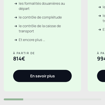
les formalités douanières au
l
départ
l
le contrôle de complétude
t
le contrôle de la caisse de
E
transport
Et encore plus …
À PARTIR DE
À PA
814€
99
En savoir plus