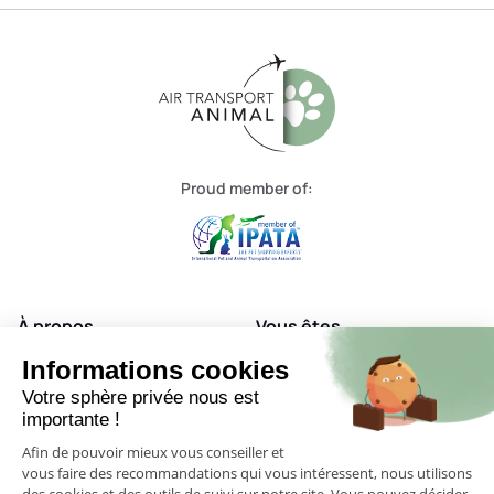
Proud member of:
À propos
Vous êtes
Nos services
Nos destinations
Informations cookies
Votre sphère privée nous est
FAQ
Contact
importante !
Afin de pouvoir mieux vous conseiller et
vous faire des recommandations qui vous intéressent, nous utilisons